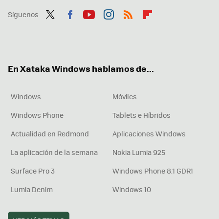
Síguenos
Twit
Fac
You
Inst
RSS
Flip
ter
ebo
tub
agr
boa
ok
e
am
rd
En Xataka Windows hablamos de...
Windows
Móviles
Windows Phone
Tablets e Híbridos
Actualidad en Redmond
Aplicaciones Windows
La aplicación de la semana
Nokia Lumia 925
Surface Pro 3
Windows Phone 8.1 GDR1
Lumia Denim
Windows 10