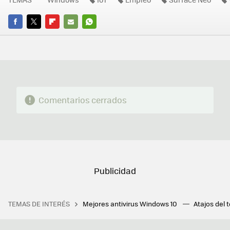
FACEBOOK
TWITTER
FLIPBOARD
E-
WHATSAPP
MAIL
Comentarios cerrados
TEMAS DE INTERÉS
Mejores antivirus Windows 10
Atajos del 