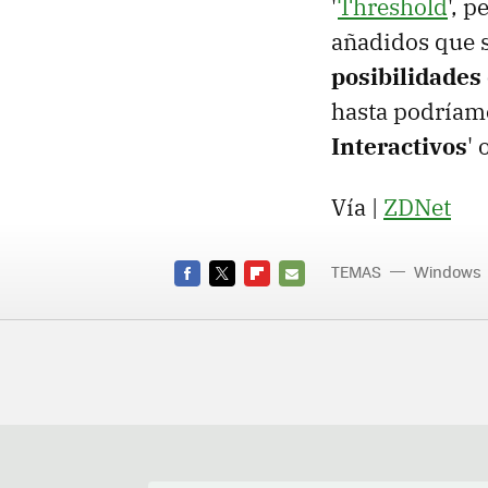
'
Threshold
', 
añadidos que s
posibilidades 
hasta podríamo
Interactivos
' 
Vía |
ZDNet
TEMAS
Windows
FACEBOOK
TWITTER
FLIPBOARD
E-
MAIL