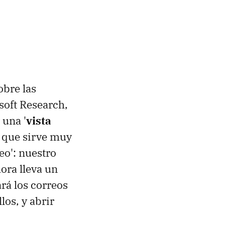
obre las
soft Research,
 una '
vista
y que sirve muy
eo': nuestro
hora lleva un
rá los correos
los, y abrir