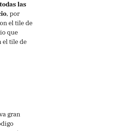
todas las
cio
, por
n el tile de
rio que
el tile de
va gran
ódigo