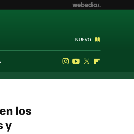
NUEVO
A
Instagram
Youtube
Twitter
Flipboard
en los
s y