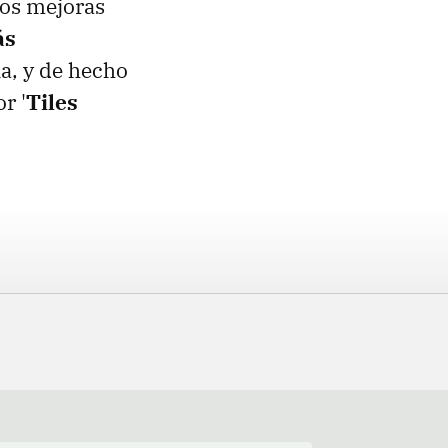
 los mejoras
ás
a, y de hecho
r '
Tiles