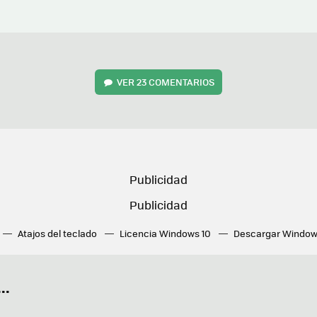
VER
23 COMENTARIOS
Atajos del teclado
Licencia Windows 10
Descargar Window
ué tarjeta gráfica tengo
Fórmulas Excel
DirectX
Fondos W
OneDrive
Nuevos Surface
..