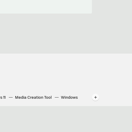
s 11
Media Creation Tool
Windows
indows
WhatsApp para ordenador