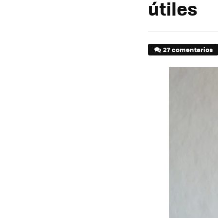
útiles
27 comentarios