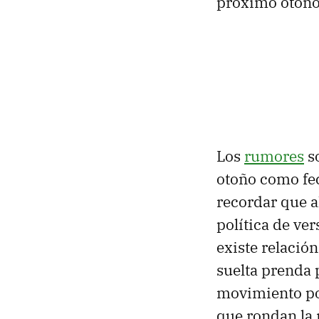
próximo otoño
Los
rumores
s
otoño como fec
recordar que a
política de ve
existe relació
suelta prenda 
movimiento por
que rondan la 