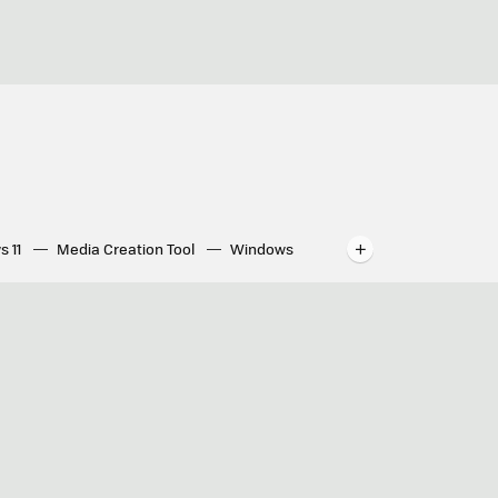
s 11
Media Creation Tool
Windows
indows
WhatsApp para ordenador