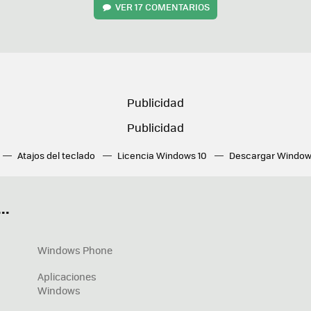
VER
17 COMENTARIOS
Atajos del teclado
Licencia Windows 10
Descargar Window
ué tarjeta gráfica tengo
Fórmulas Excel
DirectX
Fondos W
OneDrive
Nuevos Surface
..
Windows Phone
Aplicaciones
Windows