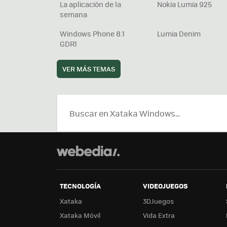
La aplicación de la
Nokia Lumia 925
semana
Windows Phone 8.1
Lumia Denim
GDR1
VER MÁS TEMAS
TECNOLOGÍA
VIDEOJUEGOS
Xataka
3DJuegos
Xataka Móvil
Vida Extra