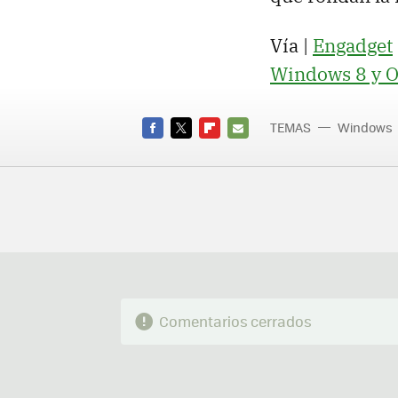
Vía |
Engadget
Windows 8 y Of
TEMAS
Windows
2013
FACEBOOK
TWITTER
FLIPBOARD
E-
MAIL
Comentarios cerrados