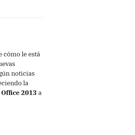
e cómo le está
uevas
gún noticias
reciendo la
 Office 2013
a