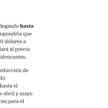
 llegando
hasta
 supondría que
0 dólares a
ará al precio
abricantes.
educción de
ndo
hasta el
e abril y mayo
ran para el