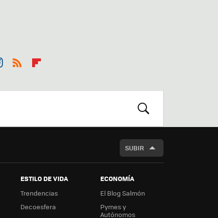
st
RSS
Flip
r
boa
m
rd
BUSCAR
SUBIR
ESTILO DE VIDA
ECONOMÍA
Trendencias
El Blog Salmón
Decoesfera
Pymes y
Autónomos