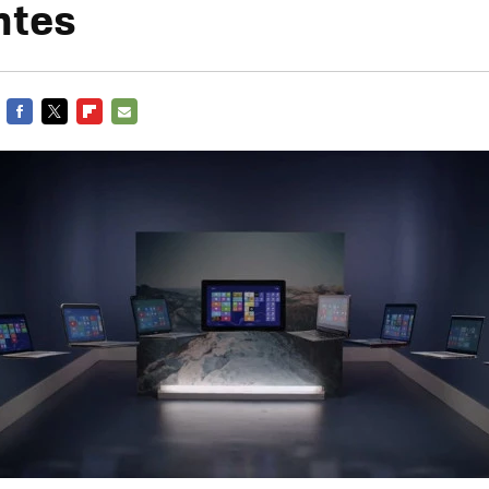
ntes
FACEBOOK
TWITTER
FLIPBOARD
E-
MAIL