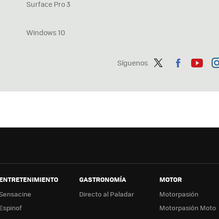
Surface Pro 3
Windows 10
Síguenos
Twit
Fac
You
In
ter
ebo
tub
ag
ok
e
a
ENTRETENIMIENTO
GASTRONOMÍA
MOTOR
Sensacine
Directo al Paladar
Motorpasión
Espinof
Motorpasión Moto