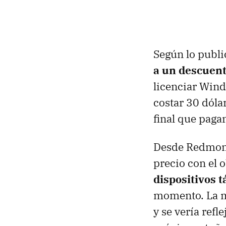
Según lo public
a un descuen
licenciar Wind
costar 30 dóla
final que paga
Desde Redmond
precio con el 
dispositivos 
momento. La me
y se vería ref