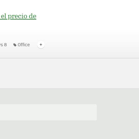
 el precio de
s 8
Office