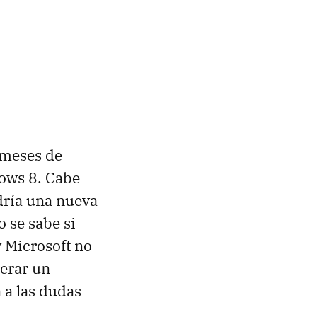
 meses de
dows 8. Cabe
dría una nueva
o se sabe si
y Microsoft no
perar un
 a las dudas