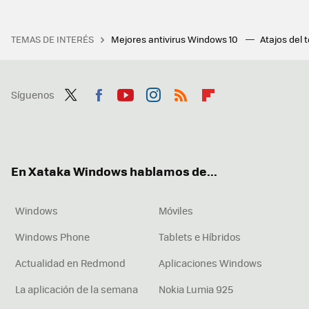
TEMAS DE INTERÉS
Mejores antivirus Windows 10
Atajos del 
Síguenos
Twit
Fac
You
Inst
RSS
Flip
ter
ebo
tub
agr
boa
ok
e
am
rd
En Xataka Windows hablamos de...
Windows
Móviles
Windows Phone
Tablets e Híbridos
Actualidad en Redmond
Aplicaciones Windows
La aplicación de la semana
Nokia Lumia 925