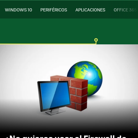
WINDOWS 10
PERIFÉRICOS
APLICACIONES
OFFICE 365
¿No quieres usar el Firewall de