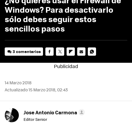
Windows? Para desactivarlo
sólo debes seguir estos
sencillos pasos
3 comentarios
FACEBOOK
TWITTER
FLIPBOARD
E-
WHATSAPP
MAIL
14 Marzo 2018
Actualizado 15 Marzo 2018, 02:43
Jose Antonio Carmona
Editor Senior