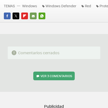
TEMAS
Windows
Windows Defender
Red
Prot
FACEBOOK
TWITTER
FLIPBOARD
E-
WHATSAPP
MAIL
Comentarios cerrados
VER
3 COMENTARIOS