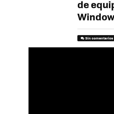
de equi
Window
Sin comentarios