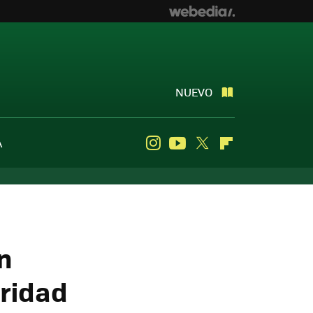
NUEVO
A
Instagram
Youtube
Twitter
Flipboard
n
uridad