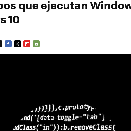
pos que ejecutan Window
s 10
FACEBOOK
TWITTER
FLIPBOARD
E-
MAIL