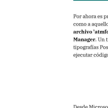
Por ahora es p
como a aquell
archivo 'atmf
Manager
. Un 
tipografías Po
ejecutar códig
Desde Microsof