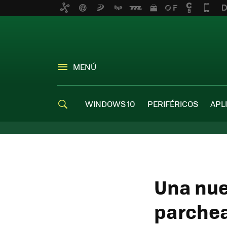
MENÚ
WINDOWS 10
PERIFÉRICOS
APL
Una nue
parchea