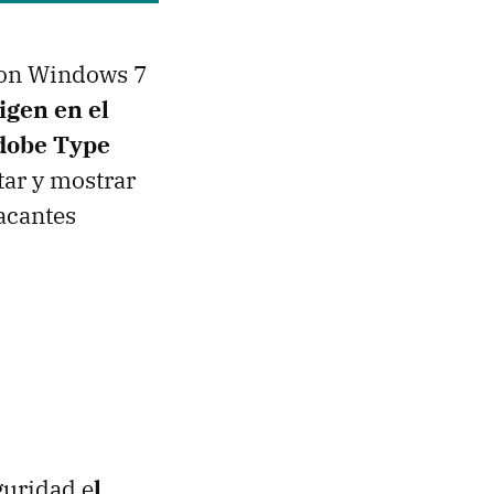
 con Windows 7
igen en el
Adobe Type
tar y mostrar
acantes
guridad e
l