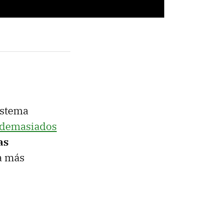
istema
demasiados
as
a más