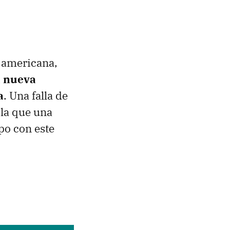
 americana,
 nueva
a
. Una falla de
 la que una
po con este