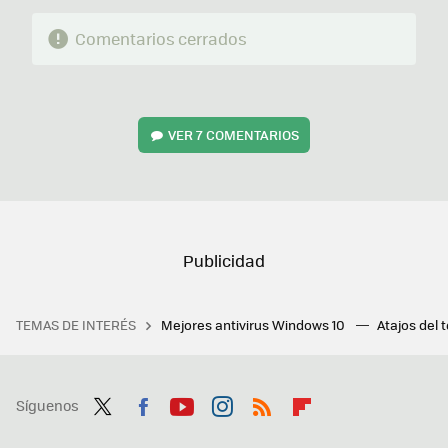
Comentarios cerrados
VER
7 COMENTARIOS
TEMAS DE INTERÉS
Mejores antivirus Windows 10
Atajos del 
Síguenos
Twit
Fac
You
Inst
RSS
Flip