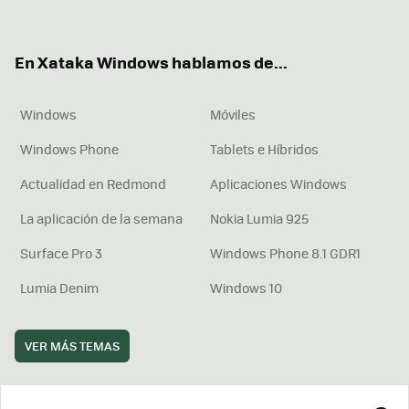
ter
ebo
tub
agr
boa
ok
e
am
rd
En Xataka Windows hablamos de...
Windows
Móviles
Windows Phone
Tablets e Híbridos
Actualidad en Redmond
Aplicaciones Windows
La aplicación de la semana
Nokia Lumia 925
Surface Pro 3
Windows Phone 8.1 GDR1
Lumia Denim
Windows 10
VER MÁS TEMAS