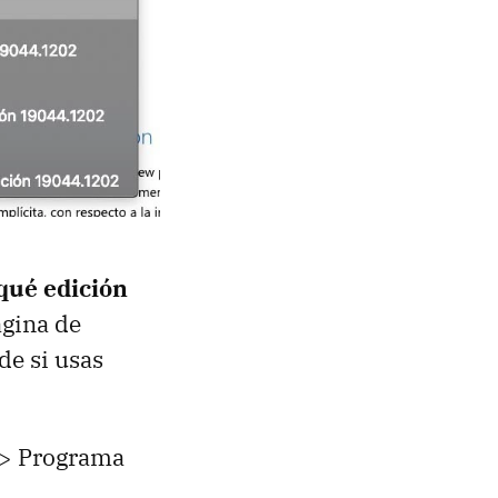
qué edición
ágina de
de si usas
 > Programa