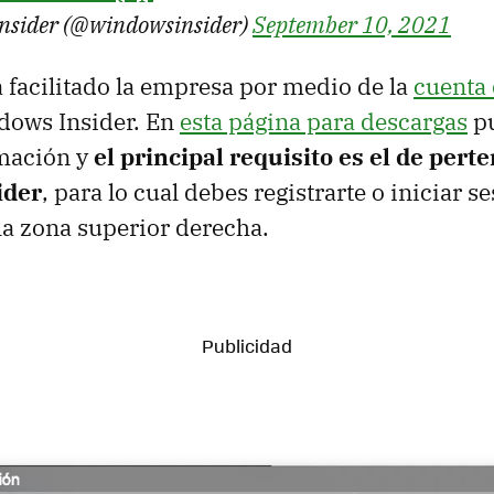
nsider (@windowsinsider)
September 10, 2021
ha facilitado la empresa por medio de la
cuenta 
ows Insider. En
esta página para descargas
pu
rmación y
el principal requisito es el de pert
ider
, para lo cual debes registrarte o iniciar 
 la zona superior derecha.