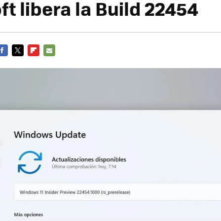
t libera la Build 22454
FACEBOOK
TWITTER
FLIPBOARD
E-
MAIL