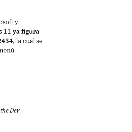
osoft y
ws 11
ya figura
22454
, la cual se
l menú
 the Dev