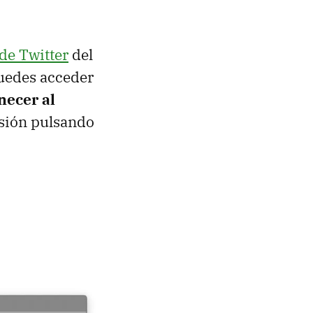
de Twitter
del
edes acceder
enecer al
sesión pulsando