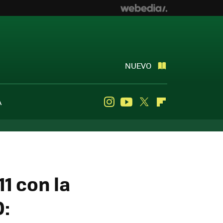
NUEVO
A
Instagram
Youtube
Twitter
Flipboard
1 con la
O: