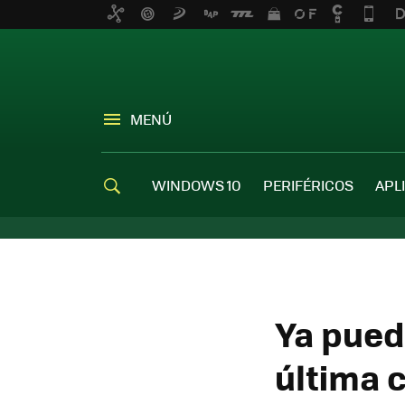
MENÚ
WINDOWS 10
PERIFÉRICOS
APL
Ya pued
última 