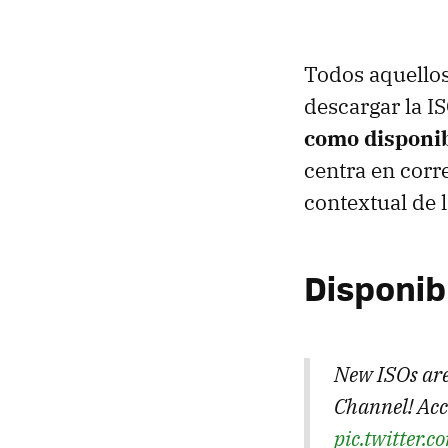
Todos aquellos
descargar la I
como disponib
centra en corre
contextual de l
Disponibl
New ISOs are
Channel! Acc
pic.twitter