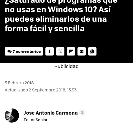
no usas en Windows 10? Así
puedes eliminarlos de una
forma fácil y sencilla
7 comentarios
FACEBOOK
TWITTER
FLIPBOARD
E-
WHATSAPP
MAIL
5 Febrero 2018
Actualizado 2 Septiembre 2018, 13:53
Jose Antonio Carmona
Editor Senior