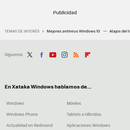
TEMAS DE INTERÉS
Mejores antivirus Windows 10
Atajos del 
Síguenos
Twit
Fac
You
Inst
RSS
Flip
ter
ebo
tub
agr
boa
ok
e
am
rd
En Xataka Windows hablamos de...
Windows
Móviles
Windows Phone
Tablets e Híbridos
Actualidad en Redmond
Aplicaciones Windows