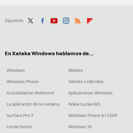
Síguenos
Twit
Fac
You
Inst
RSS
Flip
ter
ebo
tub
agr
boa
ok
e
am
rd
En Xataka Windows hablamos de...
Windows
Móviles
Windows Phone
Tablets e Híbridos
Actualidad en Redmond
Aplicaciones Windows
La aplicación de la semana
Nokia Lumia 925
Surface Pro 3
Windows Phone 8.1 GDR1
Lumia Denim
Windows 10