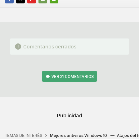
FACEBOOK
TWITTER
FLIPBOARD
E-
WHATSAPP
MAIL
Comentarios cerrados
VER
21 COMENTARIOS
TEMAS DE INTERÉS
Mejores antivirus Windows 10
Atajos del 