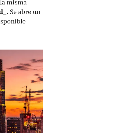
e la misma
ad_
. Se abre un
isponible