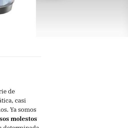
rie de
tica, casi
los. Ya somos
sos molestos
na determinada