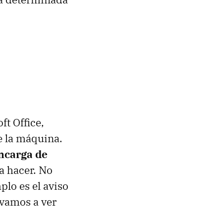
t Office,
e la máquina.
encarga de
a hacer. No
lo es el aviso
 vamos a ver