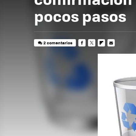
pocos pasos
2 comentarios
FACEBOOK
TWITTER
FLIPBOARD
E-
MAIL