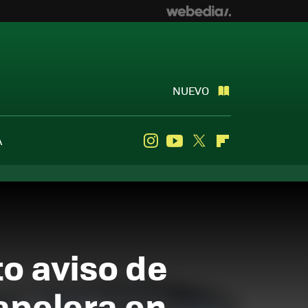
NUEVO
A
Instagram
Youtube
Twitter
Flipboard
o aviso de
apelera en