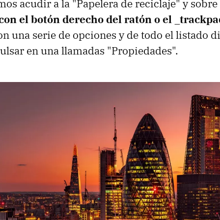
mos acudir a la "Papelera de reciclaje" y sobr
con el botón derecho del ratón o el _trackp
 una serie de opciones y de todo el listado d
ulsar en una llamadas "Propiedades".