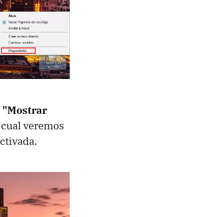
a
"Mostrar
a cual veremos
activada.