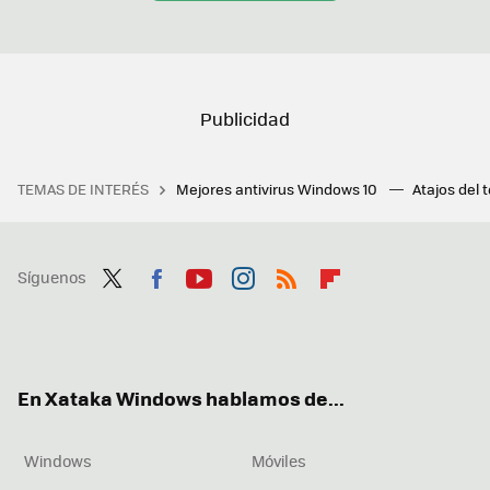
TEMAS DE INTERÉS
Mejores antivirus Windows 10
Atajos del 
Síguenos
Twit
Fac
You
Inst
RSS
Flip
ter
ebo
tub
agr
boa
ok
e
am
rd
En Xataka Windows hablamos de...
Windows
Móviles