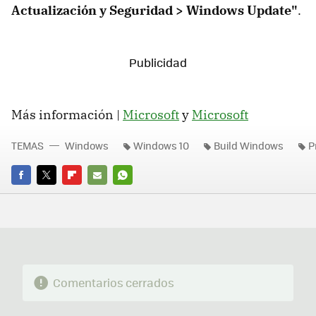
Actualización y Seguridad > Windows Update"
.
Más información |
Microsoft
y
Microsoft
TEMAS
Windows
Windows 10
Build Windows
P
FACEBOOK
TWITTER
FLIPBOARD
E-
WHATSAPP
MAIL
Comentarios cerrados