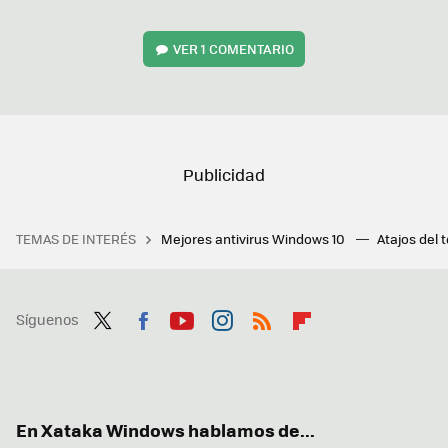
VER
1 COMENTARIO
TEMAS DE INTERÉS
Mejores antivirus Windows 10
Atajos del 
Síguenos
Twit
Fac
You
Inst
RSS
Flip
ter
ebo
tub
agr
boa
ok
e
am
rd
En Xataka Windows hablamos de...