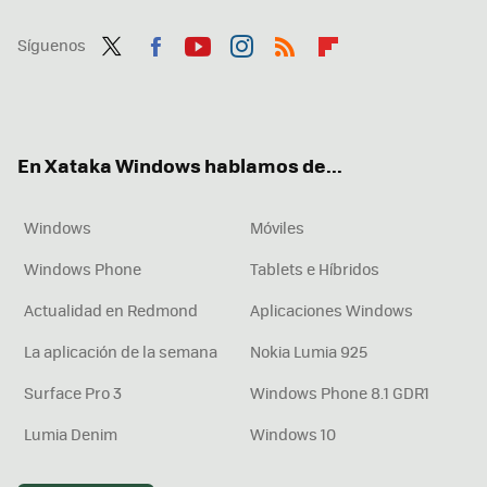
Síguenos
Twit
Fac
You
Inst
RSS
Flip
ter
ebo
tub
agr
boa
ok
e
am
rd
En Xataka Windows hablamos de...
Windows
Móviles
Windows Phone
Tablets e Híbridos
Actualidad en Redmond
Aplicaciones Windows
La aplicación de la semana
Nokia Lumia 925
Surface Pro 3
Windows Phone 8.1 GDR1
Lumia Denim
Windows 10