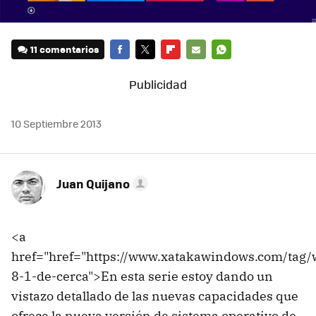
11 comentarios
FACEBOOK
TWITTER
FLIPBOARD
E-
WHATSAPP
MAIL
10 Septiembre 2013
Juan Quijano
<a
href="href="https://www.xatakawindows.com/tag
8-1-de-cerca">En esta serie estoy dando un
vistazo detallado de las nuevas capacidades que
ofrece la nueva versión de sistema operativo de