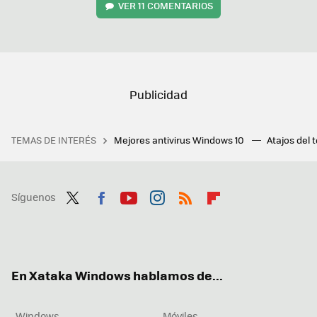
VER
11 COMENTARIOS
TEMAS DE INTERÉS
Mejores antivirus Windows 10
Atajos del 
Síguenos
Twit
Fac
You
Inst
RSS
Flip
ter
ebo
tub
agr
boa
ok
e
am
rd
En Xataka Windows hablamos de...
Windows
Móviles