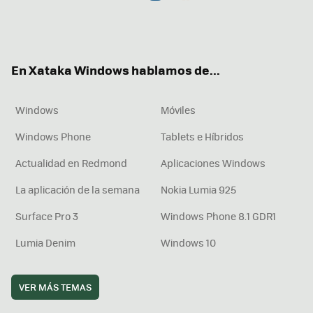
Twit
Fac
You
Inst
RSS
Flip
ter
ebo
tub
agr
boa
ok
e
am
rd
En Xataka Windows hablamos de...
Windows
Móviles
Windows Phone
Tablets e Híbridos
Actualidad en Redmond
Aplicaciones Windows
La aplicación de la semana
Nokia Lumia 925
Surface Pro 3
Windows Phone 8.1 GDR1
Lumia Denim
Windows 10
VER MÁS TEMAS