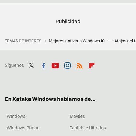
TEMAS DE INTERÉS
Mejores antivirus Windows 10
Atajos del 
Síguenos
Twit
Fac
You
Inst
RSS
Flip
ter
ebo
tub
agr
boa
ok
e
am
rd
En Xataka Windows hablamos de...
Windows
Móviles
Windows Phone
Tablets e Híbridos