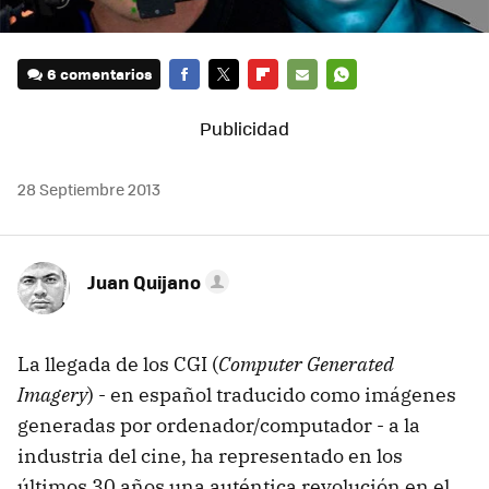
6 comentarios
FACEBOOK
TWITTER
FLIPBOARD
E-
WHATSAPP
MAIL
28 Septiembre 2013
Juan Quijano
La llegada de los CGI (
Computer Generated
Imagery
) - en español traducido como imágenes
generadas por ordenador/computador - a la
industria del cine, ha representado en los
últimos 30 años una auténtica revolución en el