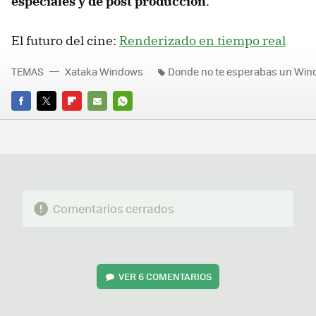
especiales y de post producción
.
El futuro del cine:
Renderizado en tiempo real
TEMAS
Xataka Windows
Donde no te esperabas un Wi
FACEBOOK
TWITTER
FLIPBOARD
E-
WHATSAPP
MAIL
Comentarios cerrados
VER
6 COMENTARIOS