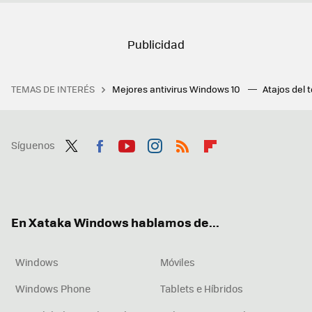
TEMAS DE INTERÉS
Mejores antivirus Windows 10
Atajos del 
Síguenos
Twit
Fac
You
Inst
RSS
Flip
ter
ebo
tub
agr
boa
ok
e
am
rd
En Xataka Windows hablamos de...
Windows
Móviles
Windows Phone
Tablets e Híbridos