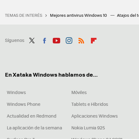
TEMAS DE INTERÉS
Mejores antivirus Windows 10
Atajos del 
Síguenos
Twit
Fac
You
Inst
RSS
Flip
ter
ebo
tub
agr
boa
ok
e
am
rd
En Xataka Windows hablamos de...
Windows
Móviles
Windows Phone
Tablets e Híbridos
Actualidad en Redmond
Aplicaciones Windows
La aplicación de la semana
Nokia Lumia 925