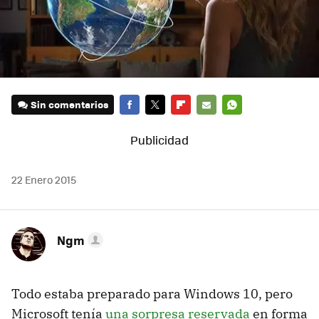
Sin comentarios
FACEBOOK
TWITTER
FLIPBOARD
E-
WHATSAPP
MAIL
22 Enero 2015
Ngm
Todo estaba preparado para Windows 10, pero
Microsoft tenía
una sorpresa reservada
en forma