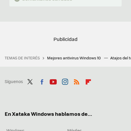
TEMAS DE INTERÉS
Mejores antivirus Windows 10
Atajos del 
Síguenos
Twit
Fac
You
Inst
RSS
Flip
ter
ebo
tub
agr
boa
ok
e
am
rd
En Xataka Windows hablamos de...
Windows
Móviles