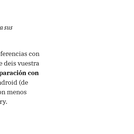
a sus
ferencias con
e deis vuestra
paración con
ndroid (de
 con menos
ry.