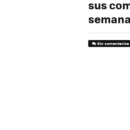
sus com
seman
Sin comentarios