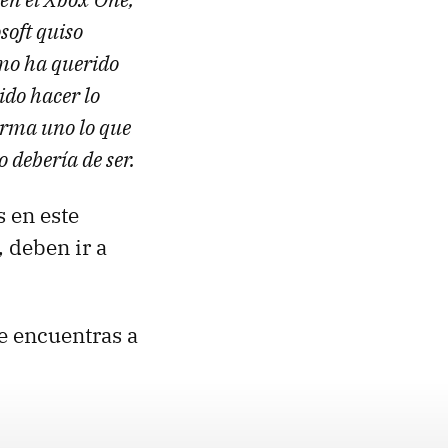
soft quiso
omo ha querido
ido hacer lo
orma uno lo que
 debería de ser.
s en este
, deben ir a
e encuentras a