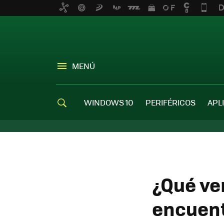
MENÚ
WINDOWS 10
PERIFÉRICOS
APL
¿Qué ve
encuent