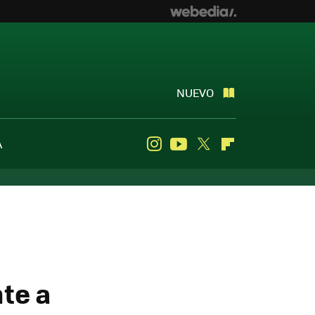
NUEVO
A
Instagram
Youtube
Twitter
Flipboard
te a