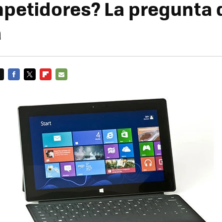
petidores? La pregunta d
a
FACEBOOK
TWITTER
FLIPBOARD
E-
MAIL