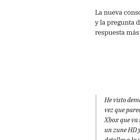
La nueva conso
y la pregunta 
respuesta más 
He visto dem
vez que pare
Xbox que va 
un zune HD y 
detalles a la