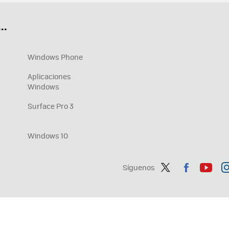
OneDrive
Nuevos Surface
..
Windows Phone
Aplicaciones
Windows
Surface Pro 3
Windows 10
Síguenos
Twit
Fac
You
In
ter
ebo
tub
ag
ok
e
a