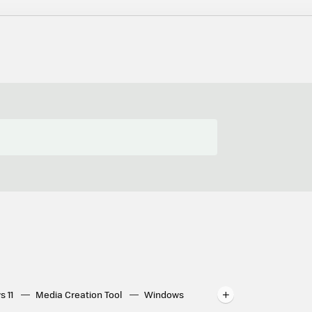
s 11
Media Creation Tool
Windows
indows
WhatsApp para ordenador