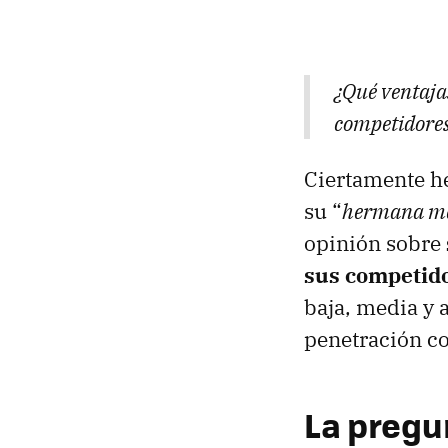
¿Qué ventajas
competidore
Ciertamente h
su “
hermana m
opinión sobre
sus competido
baja, media y 
penetración co
La pregu