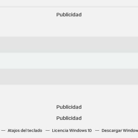
Atajos del teclado
Licencia Windows 10
Descargar Window
ué tarjeta gráfica tengo
Fórmulas Excel
DirectX
Fondos W