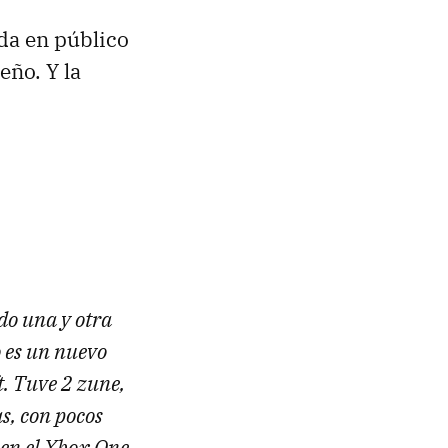
da en público
eño. Y la
do una y otra
o es un nuevo
t. Tuve 2 zune,
as, con pocos
 en el Xbox One,