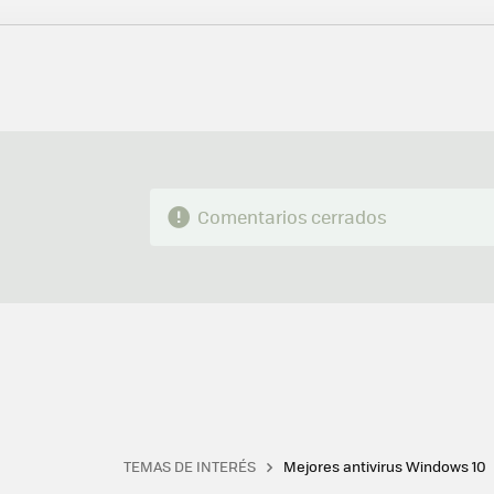
FACEBOOK
TWITTER
FLIPBOARD
E-
MAIL
Comentarios cerrados
TEMAS DE INTERÉS
Mejores antivirus Windows 10
Terminal
Office 2021
Q