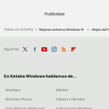
TEMAS DE INTERÉS
Mejores antivirus Windows 10
Atajos del 
Síguenos
Twit
Fac
You
Inst
RSS
Flip
ter
ebo
tub
agr
boa
ok
e
am
rd
En Xataka Windows hablamos de...
Windows
Móviles
Windows Phone
Tablets e Híbridos
Actualidad en Redmond
Aplicaciones Windows