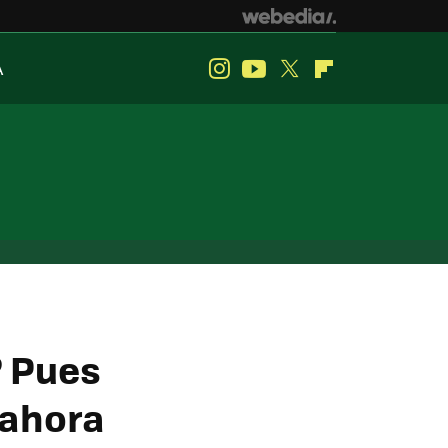
A
Instagram
Youtube
Twitter
Flipboard
? Pues
 ahora