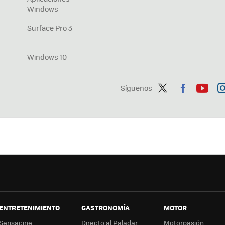
Windows
Surface Pro 3
Windows 10
Síguenos
Twit
Fac
You
In
ter
ebo
tub
ag
ok
e
a
ENTRETENIMIENTO
GASTRONOMÍA
MOTOR
Sensacine
Directo al Paladar
Motorpasión