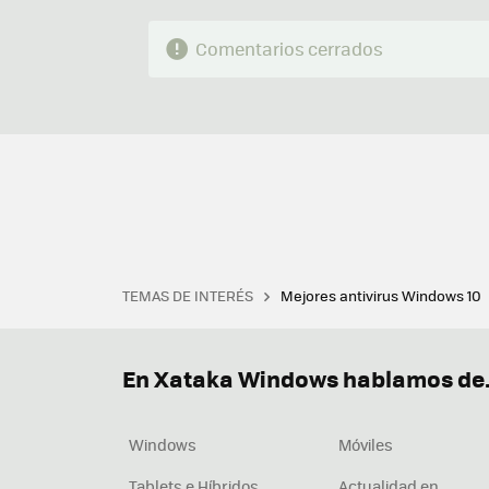
Comentarios cerrados
TEMAS DE INTERÉS
Mejores antivirus Windows 10
Terminal
Office 2021
Q
Descargar iTunes
Precio 
En Xataka Windows hablamos de.
Windows
Móviles
Tablets e Híbridos
Actualidad en