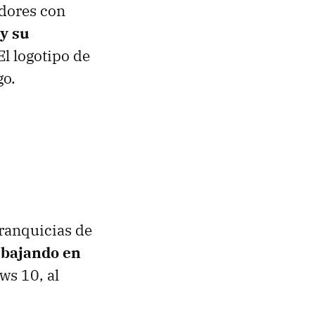
adores con
y su
 El logotipo de
go.
franquicias de
abajando en
s 10, al