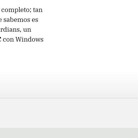
 completo; tan
ue sabemos es
ardians, un
C
con Windows