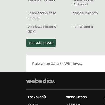
Redmond
La aplicación de la
Nokia Lumia 925
semana
Windows Phone 8.1
Lumia Denim
GDR1
VER MÁS TEMAS
TECNOLOGÍA
VIDEOJUEGOS
Xataka
3DJuegos