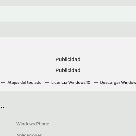
Atajos del teclado
Licencia Windows 10
Descargar Window
ué tarjeta gráfica tengo
Fórmulas Excel
DirectX
Fondos W
OneDrive
Nuevos Surface
..
Windows Phone
Aplicaciones