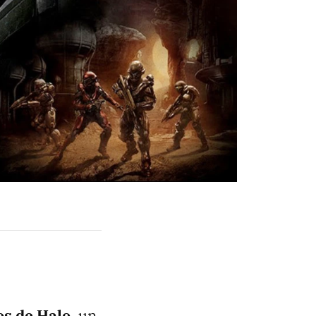
os de Halo
, un