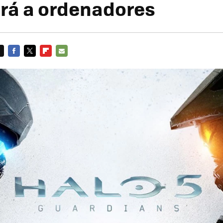
ará a ordenadores
FACEBOOK
TWITTER
FLIPBOARD
E-
MAIL