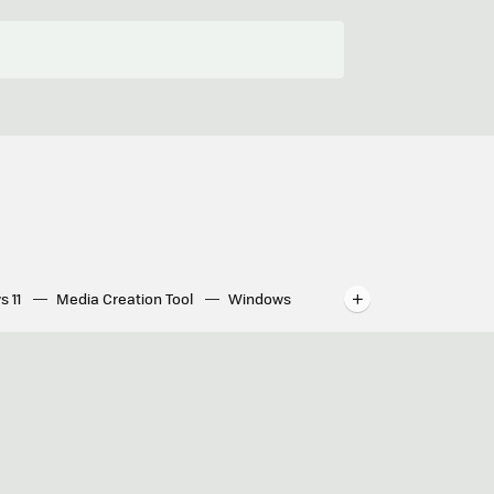
s 11
Media Creation Tool
Windows
indows
WhatsApp para ordenador