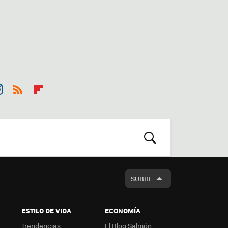
st
RSS
Flip
r
boa
m
rd
BUSCAR
SUBIR
ESTILO DE VIDA
ECONOMÍA
Trendencias
El Blog Salmón