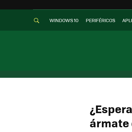
WINDOWS 10
PERIFÉRICOS
APL
¿Espera
ármate 