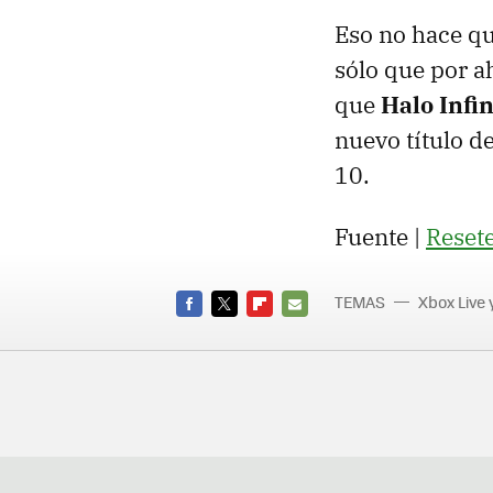
Eso no hace qu
sólo que por a
que
Halo Infin
nuevo título de
10.
Fuente |
Reset
TEMAS
Xbox Live 
FACEBOOK
TWITTER
FLIPBOARD
E-
MAIL