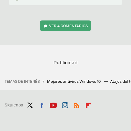
VER
4 COMENTARIOS
TEMAS DE INTERÉS
Mejores antivirus Windows 10
Atajos del 
Síguenos
Twit
Fac
You
Inst
RSS
Flip
ter
ebo
tub
agr
boa