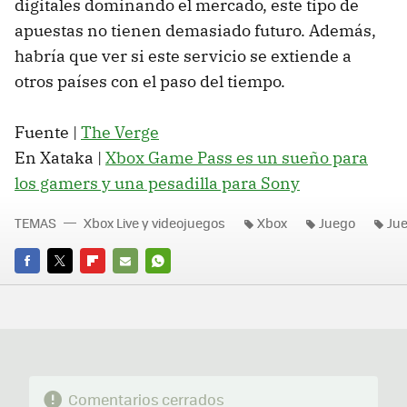
digitales dominando el mercado, este tipo de
apuestas no tienen demasiado futuro. Además,
habría que ver si este servicio se extiende a
otros países con el paso del tiempo.
Fuente |
The Verge
En Xataka |
Xbox Game Pass es un sueño para
los gamers y una pesadilla para Sony
TEMAS
Xbox Live y videojuegos
Xbox
Juego
Ju
FACEBOOK
TWITTER
FLIPBOARD
E-
WHATSAPP
MAIL
Comentarios cerrados