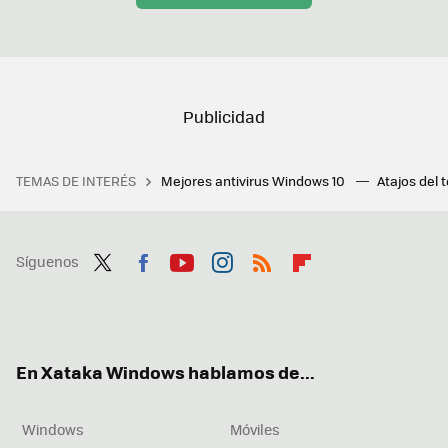
TEMAS DE INTERÉS
Mejores antivirus Windows 10
Atajos del 
Síguenos
Twit
Fac
You
Inst
RSS
Flip
ter
ebo
tub
agr
boa
ok
e
am
rd
En Xataka Windows hablamos de...
Windows
Móviles