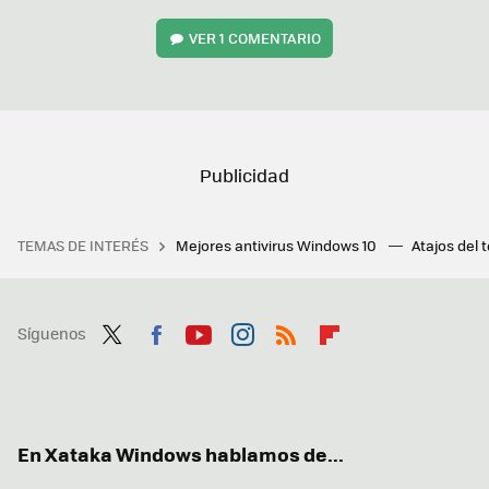
VER
1 COMENTARIO
TEMAS DE INTERÉS
Mejores antivirus Windows 10
Atajos del 
Síguenos
Twit
Fac
You
Inst
RSS
Flip
ter
ebo
tub
agr
boa
ok
e
am
rd
En Xataka Windows hablamos de...