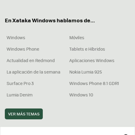
ter
ebo
tub
agr
boa
ok
e
am
rd
En Xataka Windows hablamos de...
Windows
Móviles
Windows Phone
Tablets e Híbridos
Actualidad en Redmond
Aplicaciones Windows
La aplicación de la semana
Nokia Lumia 925
Surface Pro 3
Windows Phone 8.1 GDR1
Lumia Denim
Windows 10
VER MÁS TEMAS