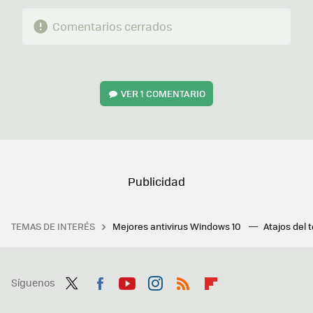
Comentarios cerrados
VER
1 COMENTARIO
TEMAS DE INTERÉS
Mejores antivirus Windows 10
Atajos del 
Síguenos
Twit
Fac
You
Inst
RSS
Flip