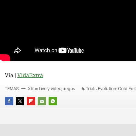
Vía |
VidaExtra
TEMAS
Xbox Live y videojuegos
Trials Evolution: Gold Edi
FACEBOOK
TWITTER
FLIPBOARD
E-
WHATSAPP
MAIL