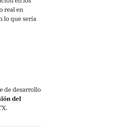
ación en los
o real en
 lo que sería
e de desarrollo
sión del
TX.