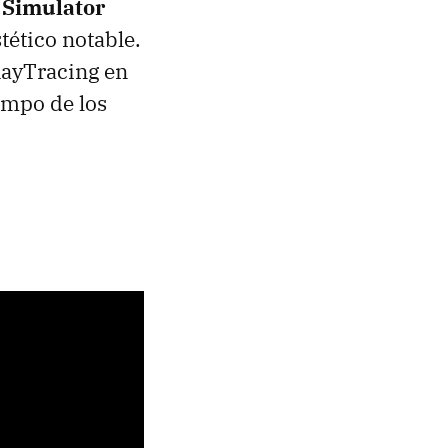
 Simulator
tético notable.
 RayTracing en
ampo de los