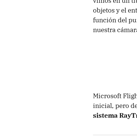
vimos en un tít
objetos y el e
función del pu
nuestra cámara
Microsoft Flig
inicial, pero 
sistema RayT