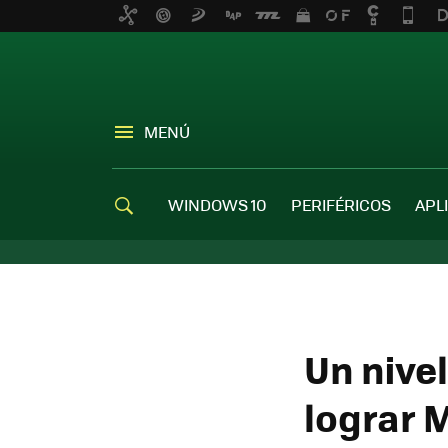
MENÚ
WINDOWS 10
PERIFÉRICOS
APL
Un nivel
lograr M