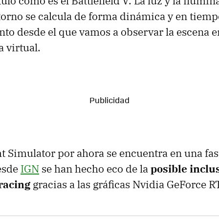
ulo como es el Battlefield V. La luz y la ilumin
ntorno se calcula de forma dinámica y en tiemp
nto desde el que vamos a observar la escena en
 virtual.
ht Simulator por ahora se encuentra en una fas
desde
IGN
se han hecho eco de la
posible inclu
racing
gracias a las gráficas Nvidia GeForce R