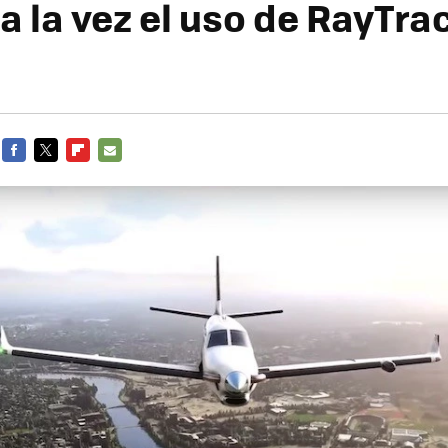
a la vez el uso de RayTra
FACEBOOK
TWITTER
FLIPBOARD
E-
MAIL