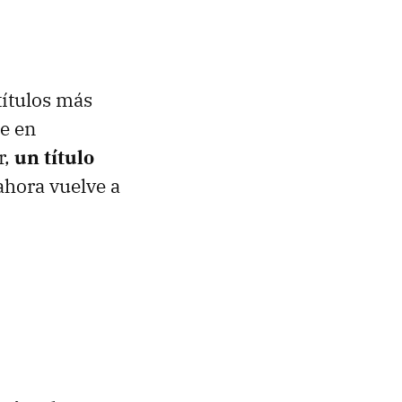
títulos más
e en
r,
un título
ahora vuelve a