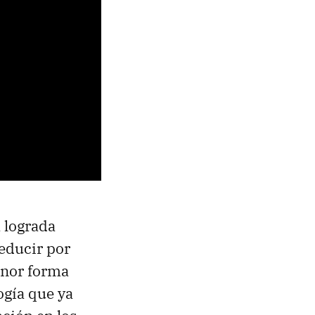
a lograda
educir por
enor forma
ogía que ya