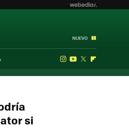
NUEVO
A
Instagram
Youtube
Twitter
Flipboard
podría
ator si