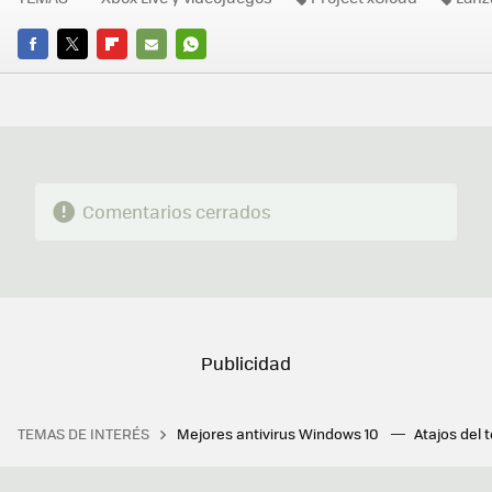
FACEBOOK
TWITTER
FLIPBOARD
E-
WHATSAPP
MAIL
Comentarios cerrados
TEMAS DE INTERÉS
Mejores antivirus Windows 10
Atajos del 