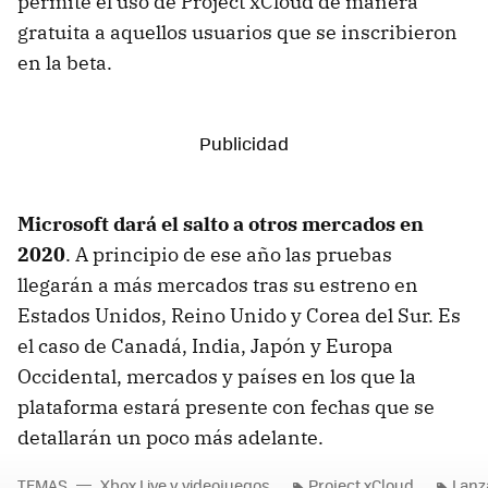
permite el uso de Project xCloud de manera
gratuita a aquellos usuarios que se inscribieron
en la beta.
Microsoft dará el salto a otros mercados en
2020
. A principio de ese año las pruebas
llegarán a más mercados tras su estreno en
Estados Unidos, Reino Unido y Corea del Sur. Es
el caso de Canadá, India, Japón y Europa
Occidental, mercados y países en los que la
plataforma estará presente con fechas que se
detallarán un poco más adelante.
TEMAS
Xbox Live y videojuegos
Project xCloud
Lanz