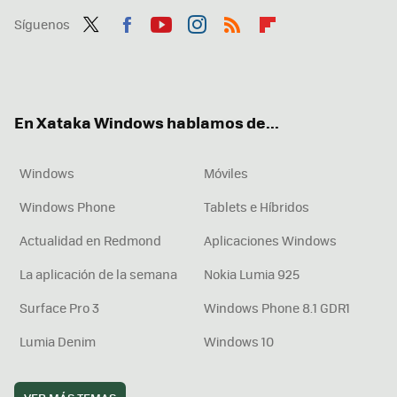
Síguenos
Twit
Fac
You
Inst
RSS
Flip
ter
ebo
tub
agr
boa
ok
e
am
rd
En Xataka Windows hablamos de...
Windows
Móviles
Windows Phone
Tablets e Híbridos
Actualidad en Redmond
Aplicaciones Windows
La aplicación de la semana
Nokia Lumia 925
Surface Pro 3
Windows Phone 8.1 GDR1
Lumia Denim
Windows 10