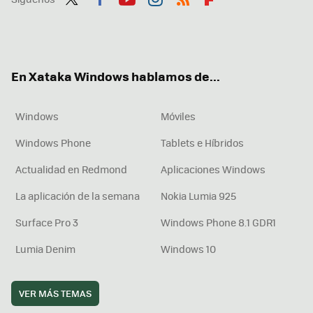
Twit
Fac
You
Inst
RSS
Flip
ter
ebo
tub
agr
boa
ok
e
am
rd
En Xataka Windows hablamos de...
Windows
Móviles
Windows Phone
Tablets e Híbridos
Actualidad en Redmond
Aplicaciones Windows
La aplicación de la semana
Nokia Lumia 925
Surface Pro 3
Windows Phone 8.1 GDR1
Lumia Denim
Windows 10
VER MÁS TEMAS