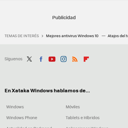
TEMAS DE INTERÉS
Mejores antivirus Windows 10
Atajos del 
Síguenos
Twit
Fac
You
Inst
RSS
Flip
ter
ebo
tub
agr
boa
ok
e
am
rd
En Xataka Windows hablamos de...
Windows
Móviles
Windows Phone
Tablets e Híbridos