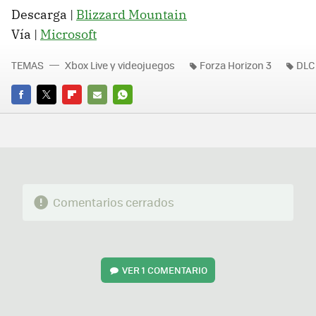
Descarga |
Blizzard Mountain
Vía |
Microsoft
TEMAS
Xbox Live y videojuegos
Forza Horizon 3
DLC
FACEBOOK
TWITTER
FLIPBOARD
E-
WHATSAPP
MAIL
Comentarios cerrados
VER
1 COMENTARIO