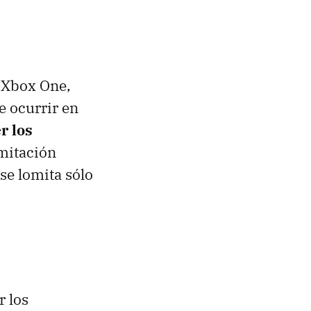
a Xbox One,
e ocurrir en
r los
imitación
se lomita sólo
r los