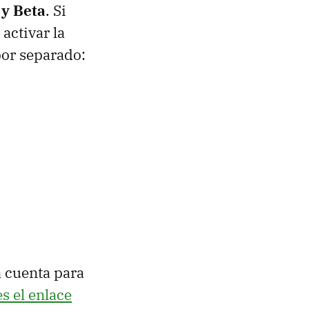
 y Beta
. Si
 activar la
por separado:
 cuenta para
es el enlace