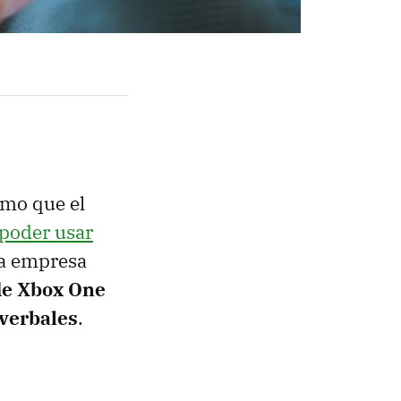
smo que el
 poder usar
a empresa
de Xbox One
verbales
.