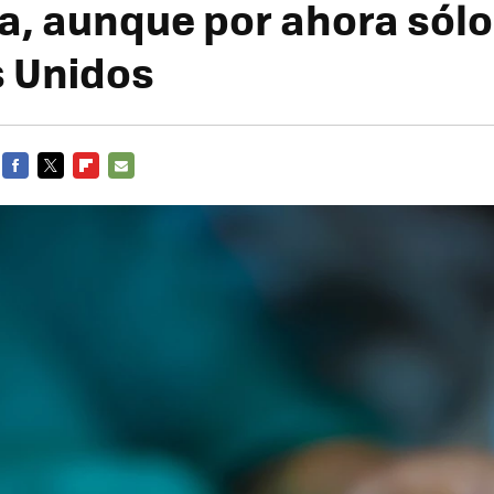
a, aunque por ahora sólo
 Unidos
FACEBOOK
TWITTER
FLIPBOARD
E-
MAIL