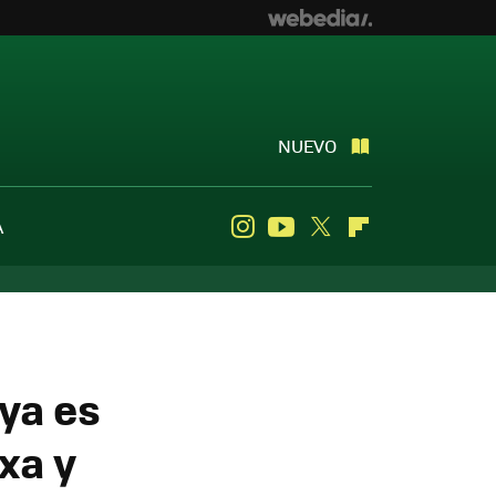
NUEVO
A
Instagram
Youtube
Twitter
Flipboard
 ya es
xa y