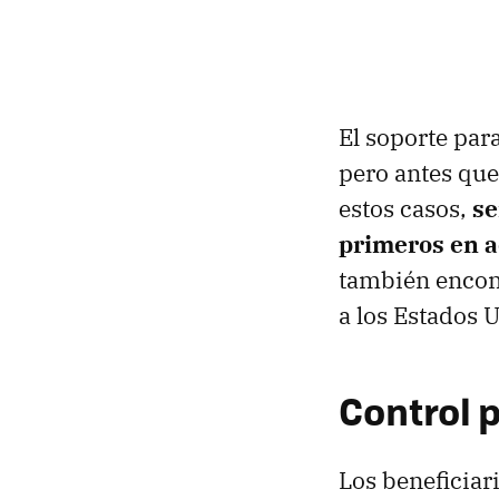
El soporte par
pero antes que
estos casos,
se
primeros en a
también encont
a los Estados 
Control 
Los beneficiar