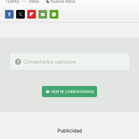
TEMAS
XBox
Nueva Xbox
FACEBOOK
TWITTER
FLIPBOARD
E-
WHATSAPP
MAIL
Comentarios cerrados
VER
16 COMENTARIOS