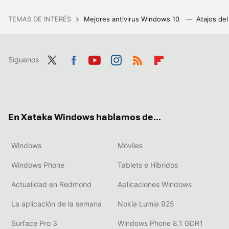
TEMAS DE INTERÉS
Mejores antivirus Windows 10
Atajos de
Síguenos
Twit
Fac
You
Inst
RSS
Flip
ter
ebo
tub
agr
boa
ok
e
am
rd
En Xataka Windows hablamos de...
Windows
Móviles
Windows Phone
Tablets e Híbridos
Actualidad en Redmond
Aplicaciones Windows
La aplicación de la semana
Nokia Lumia 925
Surface Pro 3
Windows Phone 8.1 GDR1