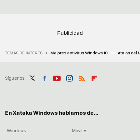
TEMAS DE INTERÉS
Mejores antivirus Windows 10
Atajos del 
Síguenos
Twit
Fac
You
Inst
RSS
Flip
ter
ebo
tub
agr
boa
ok
e
am
rd
En Xataka Windows hablamos de...
Windows
Móviles