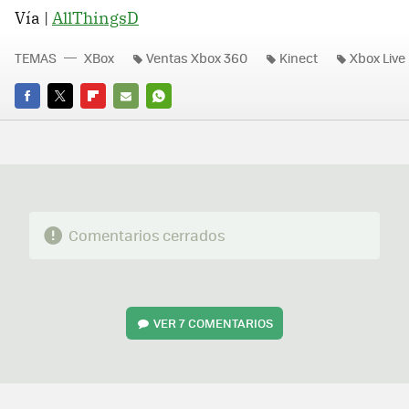
Vía |
AllThingsD
TEMAS
XBox
Ventas Xbox 360
Kinect
Xbox Live
FACEBOOK
TWITTER
FLIPBOARD
E-
WHATSAPP
MAIL
Comentarios cerrados
VER
7 COMENTARIOS