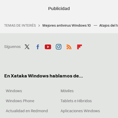
TEMAS DE INTERÉS
Mejores antivirus Windows 10
Atajos del 
Síguenos
Twit
Fac
You
Inst
RSS
Flip
ter
ebo
tub
agr
boa
ok
e
am
rd
En Xataka Windows hablamos de...
Windows
Móviles
Windows Phone
Tablets e Híbridos
Actualidad en Redmond
Aplicaciones Windows