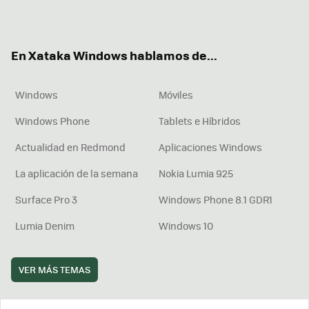
ter
ebo
tub
agr
boa
ok
e
am
rd
En Xataka Windows hablamos de...
Windows
Móviles
Windows Phone
Tablets e Híbridos
Actualidad en Redmond
Aplicaciones Windows
La aplicación de la semana
Nokia Lumia 925
Surface Pro 3
Windows Phone 8.1 GDR1
Lumia Denim
Windows 10
VER MÁS TEMAS