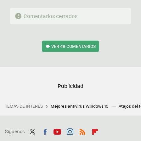
Comentarios cerrados
VER
48 COMENTARIOS
TEMAS DE INTERÉS
Mejores antivirus Windows 10
Atajos del 
Síguenos
Twit
Fac
You
Inst
RSS
Flip