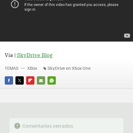
Vía |
SkyDrive Blog
TEMAS
XBox
SkyDrive en Xbox One
FACEBOOK
TWITTER
FLIPBOARD
E-
WHATSAPP
MAIL
Comentarios cerrados