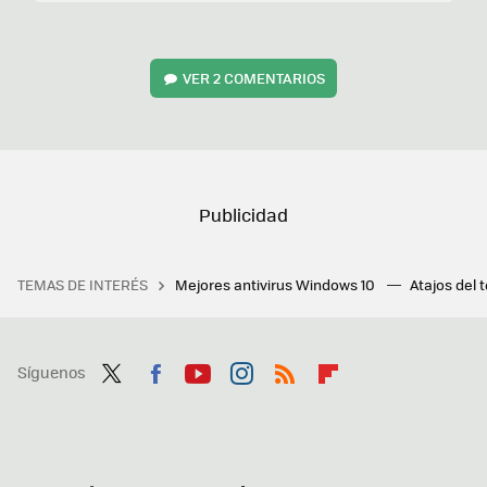
VER
2 COMENTARIOS
TEMAS DE INTERÉS
Mejores antivirus Windows 10
Atajos del 
Síguenos
Twit
Fac
You
Inst
RSS
Flip
ter
ebo
tub
agr
boa
ok
e
am
rd