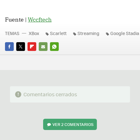
Fuente |
Wccftech
TEMAS
XBox
Scarlett
Streaming
Google Stadia
FACEBOOK
TWITTER
FLIPBOARD
E-
WHATSAPP
MAIL
Comentarios cerrados
VER
2 COMENTARIOS