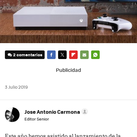
2 comentarios
FACEBOOK
TWITTER
FLIPBOARD
E-
WHATSAPP
MAIL
3 Julio 2019
Jose Antonio Carmona
Editor Senior
Este año hemos asistido al lanzamiento de la