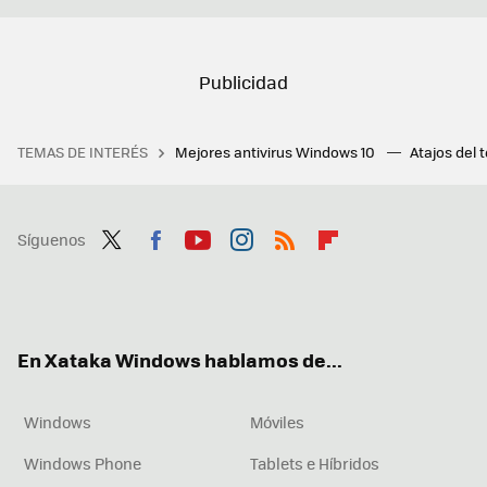
TEMAS DE INTERÉS
Mejores antivirus Windows 10
Atajos del 
Síguenos
Twit
Fac
You
Inst
RSS
Flip
ter
ebo
tub
agr
boa
ok
e
am
rd
En Xataka Windows hablamos de...
Windows
Móviles
Windows Phone
Tablets e Híbridos