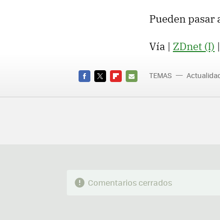
Pueden pasar a
Vía |
ZDnet (I)
TEMAS
Actualid
FACEBOOK
TWITTER
FLIPBOARD
E-
MAIL
Comentarios cerrados