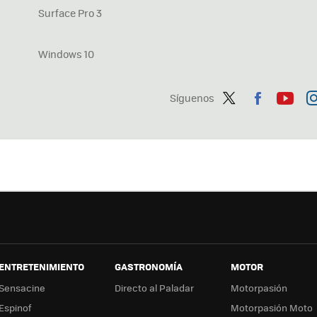
Surface Pro 3
Windows 10
Síguenos
Twit
Fac
You
In
ter
ebo
tub
ag
ok
e
a
ENTRETENIMIENTO
GASTRONOMÍA
MOTOR
Sensacine
Directo al Paladar
Motorpasión
Espinof
Motorpasión Moto