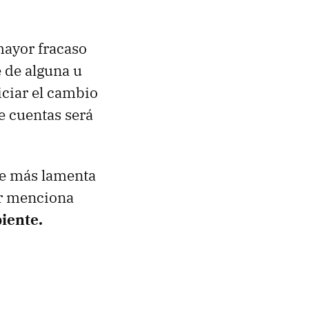
mayor fracaso
e de alguna u
iciar el cambio
e cuentas será
que más lamenta
ar menciona
iente.