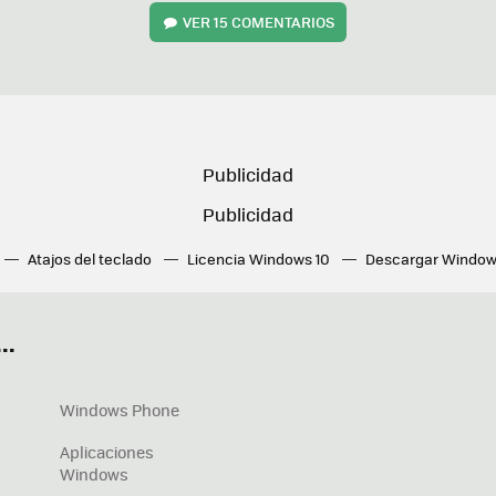
VER
15 COMENTARIOS
Atajos del teclado
Licencia Windows 10
Descargar Window
ué tarjeta gráfica tengo
Fórmulas Excel
DirectX
Fondos W
OneDrive
Nuevos Surface
..
Windows Phone
Aplicaciones
Windows