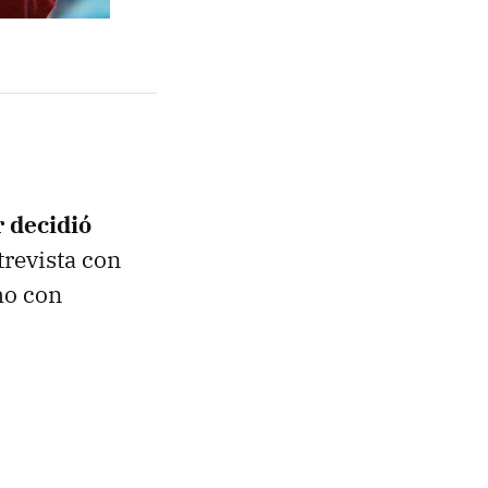
 decidió
trevista con
ho con