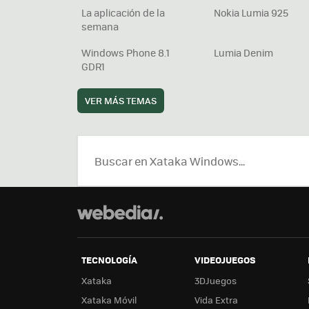
La aplicación de la
Nokia Lumia 925
semana
Windows Phone 8.1
Lumia Denim
GDR1
VER MÁS TEMAS
TECNOLOGÍA
VIDEOJUEGOS
Xataka
3DJuegos
Xataka Móvil
Vida Extra