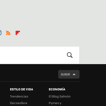
st
RSS
Flip
r
boa
m
rd
BUSCAR
SUBIR
ESTILO DE VIDA
ECONOMÍA
Trendencias
El Blog Salmón
Decoesfera
Pymes y