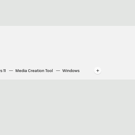
s 11
Media Creation Tool
Windows
indows
WhatsApp para ordenador