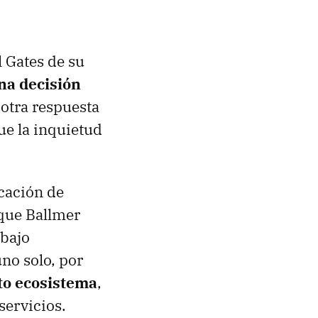
 Gates de su
na decisión
otra respuesta
e la inquietud
icación de
 que Ballmer
abajo
no solo, por
to ecosistema
,
servicios.