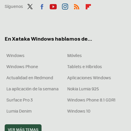
Síguenos
Twit
Fac
You
Inst
RSS
Flip
ter
ebo
tub
agr
boa
ok
e
am
rd
En Xataka Windows hablamos de...
Windows
Móviles
Windows Phone
Tablets e Híbridos
Actualidad en Redmond
Aplicaciones Windows
La aplicación de la semana
Nokia Lumia 925
Surface Pro 3
Windows Phone 8.1 GDR1
Lumia Denim
Windows 10
VER MÁS TEMAS