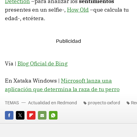
Detection
–para analizar los
sentimientos
presentes en un selfie-,
How Old
–que calcula tu
edad-, etcétera.
Vía |
Blog Oficial de Bing
En Xataka Windows |
Microsoft lanza una
aplicación que determina la raza de tu perro
TEMAS
Actualidad en Redmond
proyecto oxford
Re
FACEBOOK
TWITTER
FLIPBOARD
E-
WHATSAPP
MAIL