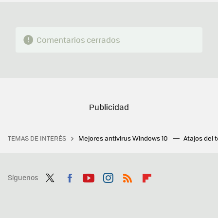
Comentarios cerrados
TEMAS DE INTERÉS
Mejores antivirus Windows 10
Atajos del 
Síguenos
Twit
Fac
You
Inst
RSS
Flip
ter
ebo
tub
agr
boa