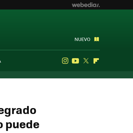
NUEVO
A
Instagram
Youtube
Twitter
Flipboard
tegrado
so puede