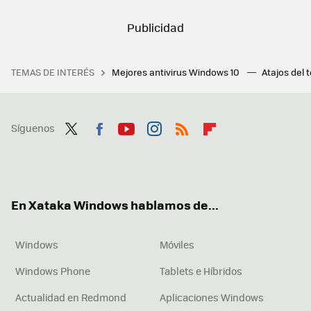
TEMAS DE INTERÉS
Mejores antivirus Windows 10
Atajos del 
Síguenos
Twit
Fac
You
Inst
RSS
Flip
ter
ebo
tub
agr
boa
ok
e
am
rd
En Xataka Windows hablamos de...
Windows
Móviles
Windows Phone
Tablets e Híbridos
Actualidad en Redmond
Aplicaciones Windows