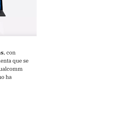
as
, con
uenta que se
 Qualcomm
no ha