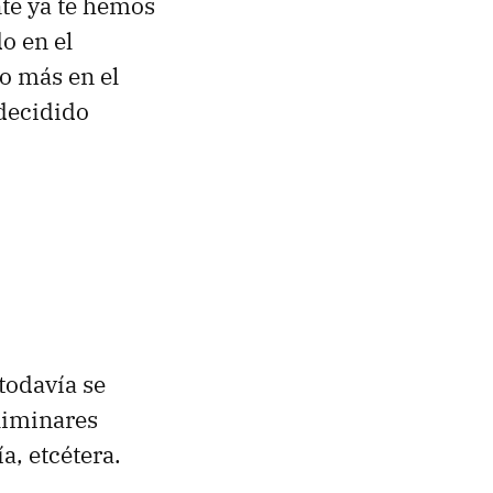
nte ya te hemos
o en el
o más en el
 decidido
 todavía se
liminares
a, etcétera.