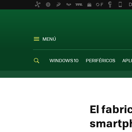
MENÚ
WINDOWS 10
PERIFÉRICOS
APL
El fabr
smartp