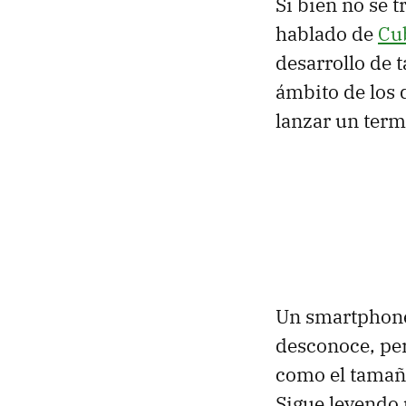
Si bien no se 
hablado de
Cu
desarrollo de 
ámbito de los 
lanzar un ter
Un smartphon
desconoce, pe
como el tamaño 
Sigue leyendo 