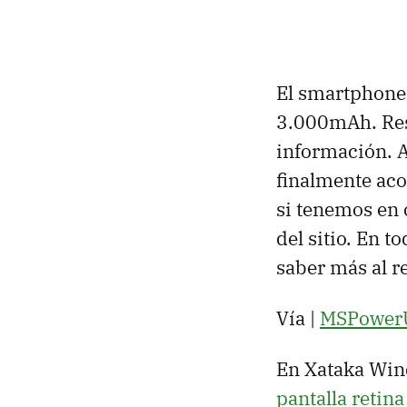
El smartphone 
3.000mAh. Res
información. A
finalmente aco
si tenemos en 
del sitio. En 
saber más al r
Vía |
MSPower
En Xataka Win
pantalla retin