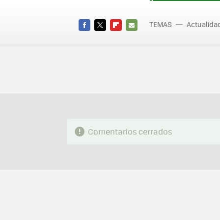
TEMAS
Actualid
FACEBOOK
TWITTER
FLIPBOARD
E-
MAIL
Comentarios cerrados