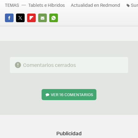
TEMAS
Tablets e Híbridos
Actualidad en Redmond
Sur
FACEBOOK
TWITTER
FLIPBOARD
E-
WHATSAPP
MAIL
Comentarios cerrados
VER
16 COMENTARIOS