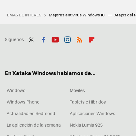
TEMAS DE INTERÉS
Mejores antivirus Windows 10
Atajos del 
Síguenos
Twit
Fac
You
Inst
RSS
Flip
ter
ebo
tub
agr
boa
ok
e
am
rd
En Xataka Windows hablamos de...
Windows
Móviles
Windows Phone
Tablets e Híbridos
Actualidad en Redmond
Aplicaciones Windows
La aplicación de la semana
Nokia Lumia 925