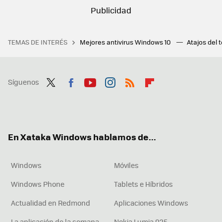
TEMAS DE INTERÉS
Mejores antivirus Windows 10
Atajos del 
Síguenos
Twit
Fac
You
Inst
RSS
Flip
ter
ebo
tub
agr
boa
ok
e
am
rd
En Xataka Windows hablamos de...
Windows
Móviles
Windows Phone
Tablets e Híbridos
Actualidad en Redmond
Aplicaciones Windows
La aplicación de la semana
Nokia Lumia 925