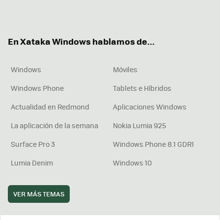
Twit
Fac
You
Inst
RSS
Flip
ter
ebo
tub
agr
boa
ok
e
am
rd
En Xataka Windows hablamos de...
Windows
Móviles
Windows Phone
Tablets e Híbridos
Actualidad en Redmond
Aplicaciones Windows
La aplicación de la semana
Nokia Lumia 925
Surface Pro 3
Windows Phone 8.1 GDR1
Lumia Denim
Windows 10
VER MÁS TEMAS