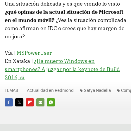
Una situación delicada y es que viendo lo visto
¿qué opinas de la actual situación de Microsoft
en el mundo móvil?
¿Ves la situación complicada
como afirman en IDC o crees que hay margen de
mejora?
Vía |
MSPowerUser
En Xataka |
¿Ha muerto Windows en
smartphones? A juzgar por la keynote de Build
2016, sí
TEMAS
Actualidad en Redmond
Satya Nadella
Comp
FACEBOOK
TWITTER
FLIPBOARD
E-
WHATSAPP
MAIL