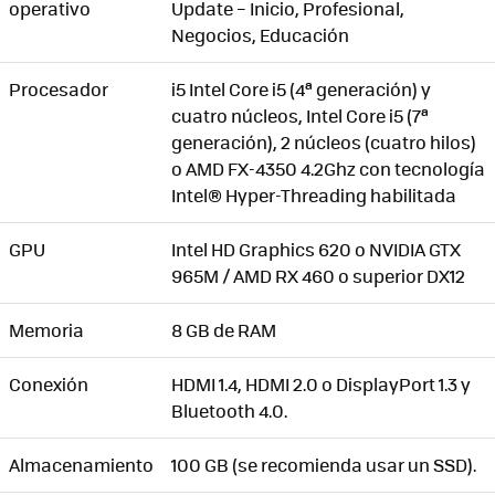
operativo
Update – Inicio, Profesional,
Negocios, Educación
Procesador
i5 Intel Core i5 (4ª generación) y
cuatro núcleos, Intel Core i5 (7ª
generación), 2 núcleos (cuatro hilos)
o AMD FX-4350 4.2Ghz con tecnología
Intel® Hyper-Threading habilitada
GPU
Intel HD Graphics 620 o NVIDIA GTX
965M / AMD RX 460 o superior DX12
Memoria
8 GB de RAM
Conexión
HDMI 1.4, HDMI 2.0 o DisplayPort 1.3 y
Bluetooth 4.0.
Almacenamiento
100 GB (se recomienda usar un SSD).