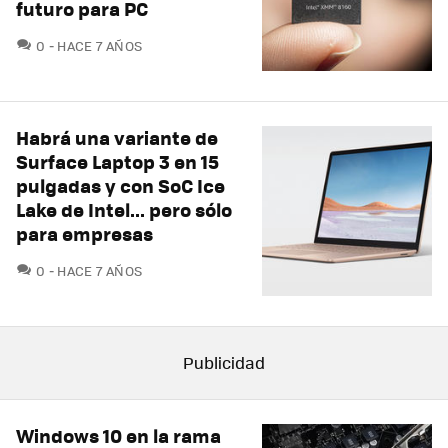
futuro para PC
COMENTARIOS
0
HACE 7 AÑOS
Habrá una variante de
Surface Laptop 3 en 15
pulgadas y con SoC Ice
Lake de Intel... pero sólo
para empresas
COMENTARIOS
0
HACE 7 AÑOS
Windows 10 en la rama