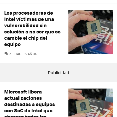
Los procesadores de
Intel víctimas de una
vulnerabilidad sin
solución a no ser que se
cambie el chip del
equipo
COMENTARIOS
3
HACE 6 AÑOS
Microsoft libera
actualizaciones
destinadas a equipos
con SoC de Intel que
abarcan todas las