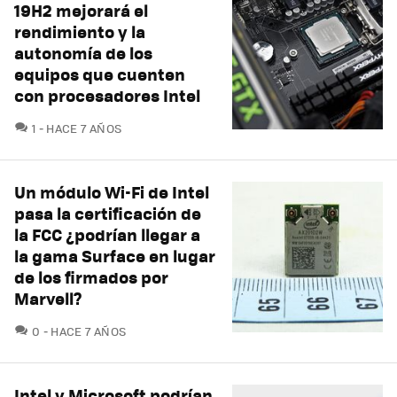
19H2 mejorará el
rendimiento y la
autonomía de los
equipos que cuenten
con procesadores Intel
COMENTARIOS
1
HACE 7 AÑOS
Un módulo Wi-Fi de Intel
pasa la certificación de
la FCC ¿podrían llegar a
la gama Surface en lugar
de los firmados por
Marvell?
COMENTARIOS
0
HACE 7 AÑOS
Intel y Microsoft podrían