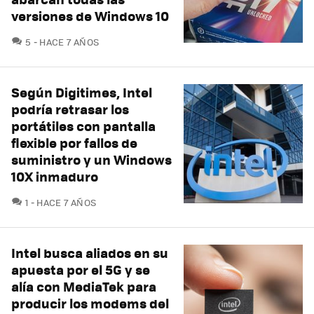
versiones de Windows 10
COMENTARIOS
5
HACE 7 AÑOS
Según Digitimes, Intel
podría retrasar los
portátiles con pantalla
flexible por fallos de
suministro y un Windows
10X inmaduro
COMENTARIOS
1
HACE 7 AÑOS
Intel busca aliados en su
apuesta por el 5G y se
alía con MediaTek para
producir los modems del