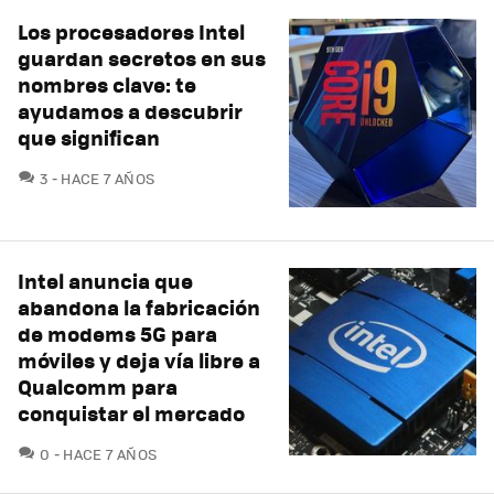
Los procesadores Intel
guardan secretos en sus
nombres clave: te
ayudamos a descubrir
que significan
COMENTARIOS
3
HACE 7 AÑOS
Intel anuncia que
abandona la fabricación
de modems 5G para
móviles y deja vía libre a
Qualcomm para
conquistar el mercado
COMENTARIOS
0
HACE 7 AÑOS