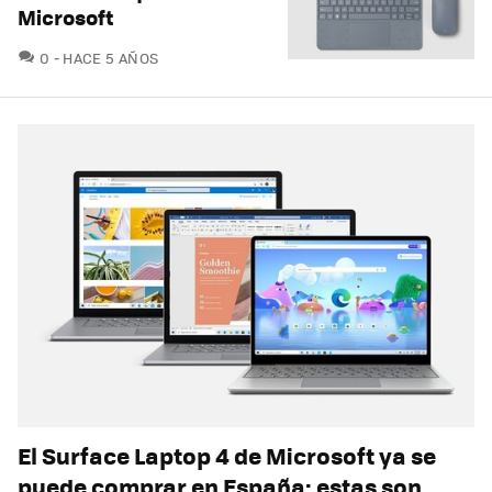
Microsoft
COMENTARIOS
0
HACE 5 AÑOS
El Surface Laptop 4 de Microsoft ya se
puede comprar en España: estas son