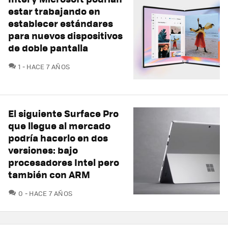
estar trabajando en
establecer estándares
para nuevos dispositivos
de doble pantalla
COMENTARIOS
1
HACE 7 AÑOS
El siguiente Surface Pro
que llegue al mercado
podría hacerlo en dos
versiones: bajo
procesadores Intel pero
también con ARM
COMENTARIOS
0
HACE 7 AÑOS