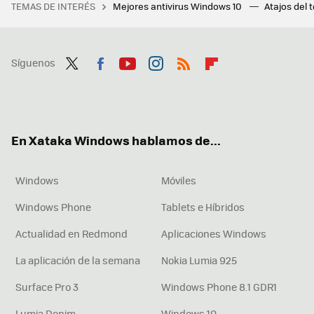
TEMAS DE INTERÉS
Mejores antivirus Windows 10
Atajos del 
Síguenos
Twit
Fac
You
Inst
RSS
Flip
ter
ebo
tub
agr
boa
ok
e
am
rd
En Xataka Windows hablamos de...
Windows
Móviles
Windows Phone
Tablets e Híbridos
Actualidad en Redmond
Aplicaciones Windows
La aplicación de la semana
Nokia Lumia 925
Surface Pro 3
Windows Phone 8.1 GDR1
Lumia Denim
Windows 10