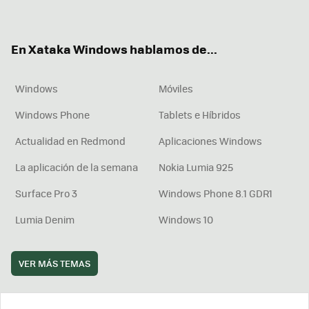
ter
ebo
tub
agr
boa
ok
e
am
rd
En Xataka Windows hablamos de...
Windows
Móviles
Windows Phone
Tablets e Híbridos
Actualidad en Redmond
Aplicaciones Windows
La aplicación de la semana
Nokia Lumia 925
Surface Pro 3
Windows Phone 8.1 GDR1
Lumia Denim
Windows 10
VER MÁS TEMAS