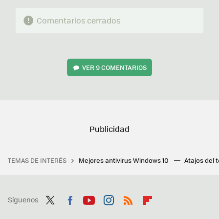
Comentarios cerrados
VER
9 COMENTARIOS
TEMAS DE INTERÉS
Mejores antivirus Windows 10
Atajos del 
Síguenos
Twit
Fac
You
Inst
RSS
Flip